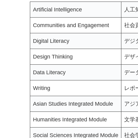
Artificial Intelligence
人工
Communities and Engagement
社会
Digital Literacy
デジ
Design Thinking
デザ
Data Literacy
デー
Writing
レポ
Asian Studies Integrated Module
アジ
Humanities Integrated Module
文学
Social Sciences Integrated Module
社会