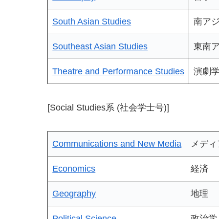
South Asian Studies
南ア
Southeast Asian Studies
東南
Theatre and Performance Studies
演劇
[Social Studies系 (社会学士号)]
Communications and New Media
メディ
Economics
経済
Geography
地理
Political Science
政治学