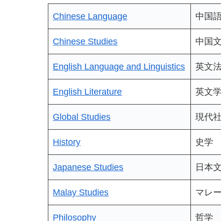
Chinese Language
中国
Chinese Studies
中国
English Language and Linguistics
英文
English Literature
英文
Global Studies
現代
History
史学
Japanese Studies
日本
Malay Studies
マレ
Philosophy
哲学