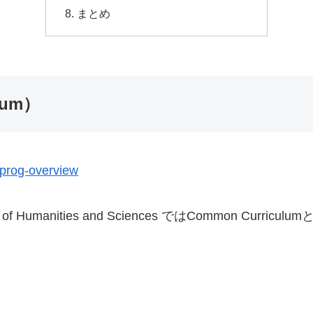
まとめ
lum）
#prog-overview
Humanities and Sciences ではCommon Cu