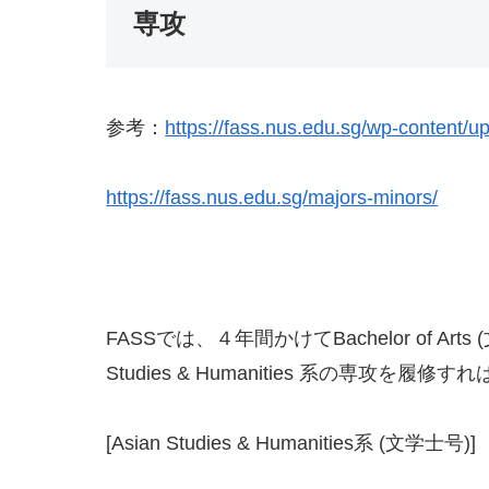
専攻
参考：
https://fass.nus.edu.sg/wp-content/
https://fass.nus.edu.sg/majors-minors/
FASSでは、４年間かけてBachelor of Arts
Studies & Humanities 系の専攻を履
[Asian Studies & Humanities系 (文学士号)]