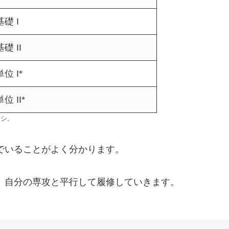
礎 I
礎 II
位 I*
位 II*
ナシ。
でいることがよく分かります。
、自分の専攻と平行して履修していきます。